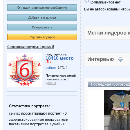
Комплиментов нет.
Отправить приватное сообщение
Вы не авторизованы! Чтоб
Добавить в друзья
Игнорировать
Метки лидеров
Сделать подарок
Совместная покупка: взрослый
популярность:
18410 место
Интервью
-5 ↓
рейтинг
1471
?
Привилегированный
пользователь
6
уровня
Последние
фотогра
Статистика портрета:
сейчас просматривают портрет - 0
зарегистрированные пользователи
посетившие портрет за 7 дней - 0